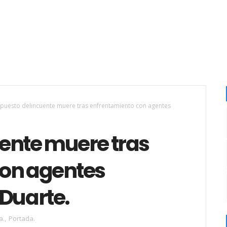
puesto delincuente muere tras enfrentamiento con agentes
ente muere tras
con agentes
 Duarte.
a.
,
Portada.