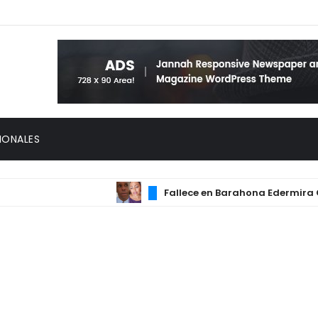
IONALES
Fallece en Barahona Edermira Cuev