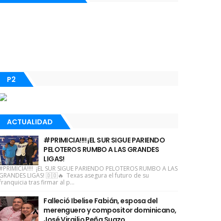
P2
ACTUALIDAD
#PRIMICIA!!!! ¡EL SUR SIGUE PARIENDO
PELOTEROS RUMBO A LAS GRANDES
LIGAS!
#PRIMICIA!!!! ¡EL SUR SIGUE PARIENDO PELOTEROS RUMBO A LAS
GRANDES LIGAS! 🇩🇴🔥 Texas asegura el futuro de su
franquicia tras firmar al p...
Falleció Ibelise Fabián, esposa del
merenguero y compositor dominicano,
José Virgilio Peña Suazo.