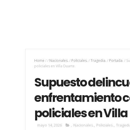
Home
/
/
Nacionales.
/
Policiales.
/
Tragedia.
/
Portada.
/
Su
policiales en Villa Duarte.
Supuesto delincu
enfrentamiento 
policiales en Villa
mayo 14, 2026
,
Nacionales.
,
Policiales.
,
Tragedi