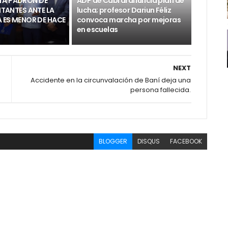
TA PADRON DE
ADP de Cabral anuncia plan de
LITANTES ANTE LA
lucha; profesor Dariun Féliz
RA ES MENOR DE HACE
convoca marcha por mejoras
en escuelas
NEXT
Accidente en la circunvalación de Baní deja una
persona fallecida.
BLOGGER
DISQUS
FACEBOOK