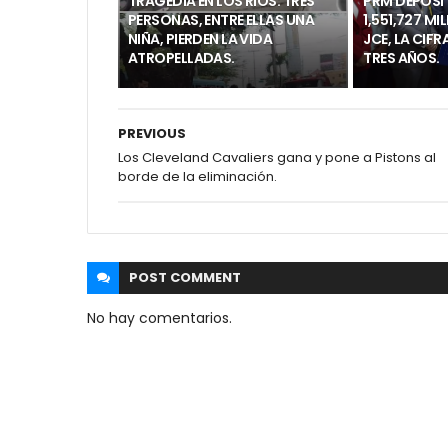
TRAGEDIA EN LOS RÍOS: TRES
PRM DEPOSI
PERSONAS, ENTRE ELLAS UNA
1,551,727 MI
NIÑA, PIERDEN LA VIDA
JCE, LA CIF
ATROPELLADAS.
TRES AÑOS.
PREVIOUS
Los Cleveland Cavaliers gana y pone a Pistons al
borde de la eliminación.
POST
COMMENT
No hay comentarios.