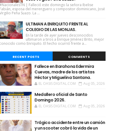
#NacionalesTN | Falleció este domingo la señora Ibelise
Fabián, esposa del merenguero y compositor dominicano, José
Virgilio Peña Suazo. La ...
ULTIMAN A ENRIQUITO FRENTE AL
COLEGIO DE LAS MONJAS.
En la tarde de ayer jueves desconocidos
ultimaron a tiros a Enrique Jiménez Brito, mejor
conocido como Enriquito. El hecho ocurrió frente a...
RECENT POSTS
COMMENTS
Fallece en Barahona Edermira
Cuevas, madre de los artistas
Héctor y Miguelina Santana.
EL OASIS DIGITAL.COM
Aug 05, 2026
Medallero oficial de Santo
Domingo 2026.
EL OASIS DIGITAL.COM
Aug 05, 2026
Trágico accidente entre un camión
y un scooter cobró la vida de un