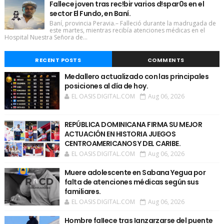
Fallece joven tras rec!bir varios d!spar0s en el
sector El Fundo, en Baní.
Baní, provincia Peravia.– Falleció durante la madrugada de
este martes, mientras recibía atenciones médicas en el
Hospital Nuestra Señora de...
RECENT POSTS
COMMENTS
Medallero actualizado con las principales
posiciones al día de hoy.
EL OASIS DIGITAL.COM
Aug 06, 2026
REPÚBLICA DOMINICANA FIRMA SU MEJOR
ACTUACIÓN EN HISTORIA JUEGOS
CENTROAMERICANOS Y DEL CARIBE.
EL OASIS DIGITAL.COM
Aug 06, 2026
Muere adolescente en Sabana Yegua por
falta de atenciones médicas según sus
familiares.
EL OASIS DIGITAL.COM
Aug 06, 2026
Hombre faIIece tras Ianzarzarse del puente