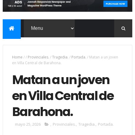
Home
/
/
Provinciales.
/
Tragedia.
/
Portada.
/
Matan a un joven
en Villa Central de Barahona.
Matan a un joven
en Villa Central de
Barahona.
mayo 25, 2026
,
Provinciales.
,
Tragedia.
,
Portada.