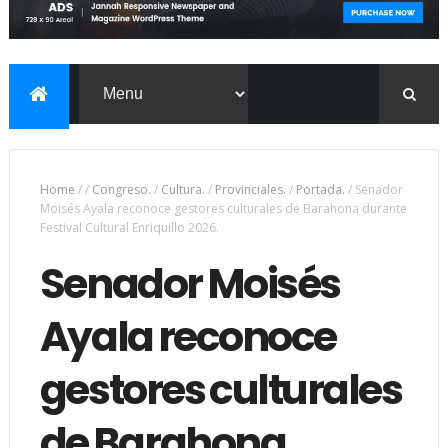
Home
/
/
Congreso.
/
Cultura.
/
Provinciales.
/
Portada.
/
Senador
Moisés Ayala reconoce gestores culturales de Barahona durante
Festival Cultural Enriquillo 2026.
Senador Moisés
Ayala reconoce
gestores culturales
de Barahona