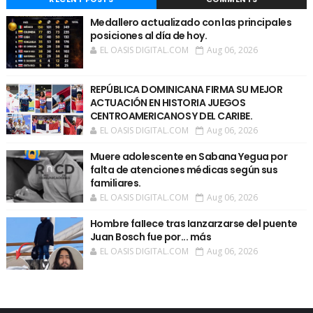
Medallero actualizado con las principales
posiciones al día de hoy.
EL OASIS DIGITAL.COM
Aug 06, 2026
REPÚBLICA DOMINICANA FIRMA SU MEJOR
ACTUACIÓN EN HISTORIA JUEGOS
CENTROAMERICANOS Y DEL CARIBE.
EL OASIS DIGITAL.COM
Aug 06, 2026
Muere adolescente en Sabana Yegua por
falta de atenciones médicas según sus
familiares.
EL OASIS DIGITAL.COM
Aug 06, 2026
Hombre faIIece tras Ianzarzarse del puente
Juan Bosch fue por... más
EL OASIS DIGITAL.COM
Aug 06, 2026