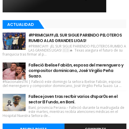
ACTUALIDAD
#PRIMICIA!!!! ¡EL SUR SIGUE PARIENDO PELOTEROS
RUMBO A LAS GRANDES LIGAS!
#PRIMICIA!!!! ¡EL SUR SIGUE PARIENDO PELOTEROS RUMBO A
LAS GRANDES LIGAS! 🇩🇴🔥 Texas asegura el futuro de su
franquicia tras firmar al p...
Falleció Ibelise Fabián, esposa del merenguero y
compositor dominicano, José Virgilio Peña
Suazo.
#NacionalesTN | Falleció este domingo la señora Ibelise Fabián, esposa
del merenguero y compositor dominicano, José Virgilio Peña Suazo. La ...
Fallece joven tras rec!bir varios d!spar0s en el
sector El Fundo, en Baní.
Baní, provincia Peravia.– Falleció durante la madrugada de
este martes, mientras recibía atenciones médicas en el
Hospital Nuestra Señora de...
RECENT POSTS
COMMENTS