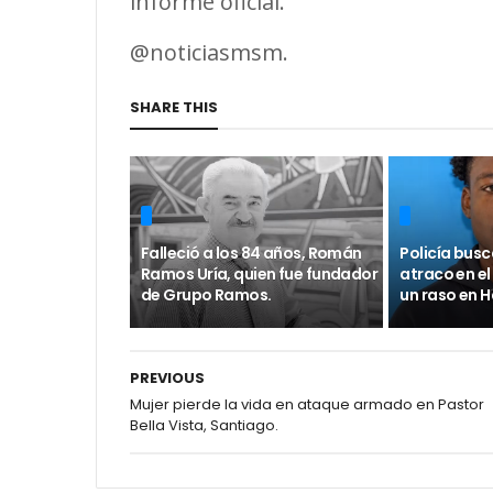
informe oficial.
@noticiasmsm.
SHARE THIS
Falleció a los 84 años, Román
Policía busc
Ramos Uría, quien fue fundador
atraco en el
de Grupo Ramos.
un raso en 
PREVIOUS
Mujer pierde la vida en ataque armado en Pastor
Bella Vista, Santiago.