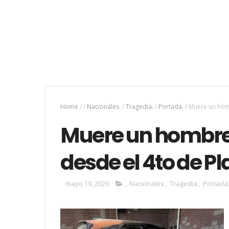
Home
/
/
Nacionales.
/
Tragedia.
/
Portada.
/
Muere un homb
Muere un hombre 
desde el 4to de Pl
mayo 19, 2026
,
Nacionales.
,
Tragedia.
,
Portada