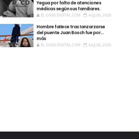
Yegua por falta de atenciones
médicas según sus familiares.
EL OASIS DIGITAL.COM
Aug 06, 2026
Hombre faIIece tras Ianzarzarse
del puente Juan Bosch fue por...
más
EL OASIS DIGITAL.COM
Aug 06, 2026