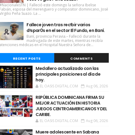
#NacionalesTN | Falleció este domingo la señora Ibelise
Fabián, esposa del merenguero y compositor dominicano, José
Virgilio Peña Suazo. La ...
Fallece joven tras rec!bir varios
d!spar0s en el sector El Fundo, en Baní.
Baní, provincia Peravia.– Falleció durante la
madrugada de este martes, mientras recibía
atenciones médicas en el Hospital Nuestra Señora de...
RECENT POSTS
COMMENTS
Medallero actualizado con las
principales posiciones al día de
hoy.
EL OASIS DIGITAL.COM
Aug 06, 2026
REPÚBLICA DOMINICANA FIRMA SU
MEJOR ACTUACIÓN EN HISTORIA
JUEGOS CENTROAMERICANOS Y DEL
CARIBE.
EL OASIS DIGITAL.COM
Aug 06, 2026
Muere adolescente en Sabana