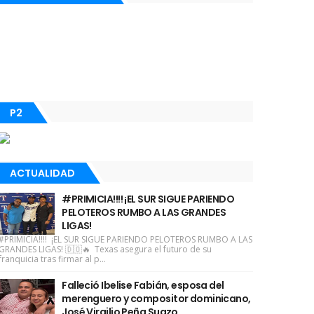
P2
ACTUALIDAD
#PRIMICIA!!!! ¡EL SUR SIGUE PARIENDO
PELOTEROS RUMBO A LAS GRANDES
LIGAS!
#PRIMICIA!!!! ¡EL SUR SIGUE PARIENDO PELOTEROS RUMBO A LAS
GRANDES LIGAS! 🇩🇴🔥 Texas asegura el futuro de su
franquicia tras firmar al p...
Falleció Ibelise Fabián, esposa del
merenguero y compositor dominicano,
José Virgilio Peña Suazo.