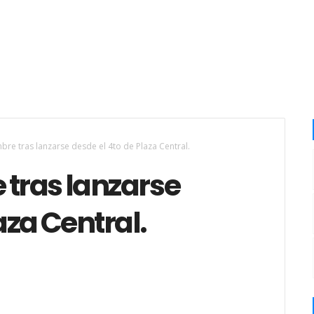
re tras lanzarse desde el 4to de Plaza Central.
tras lanzarse
aza Central.
.