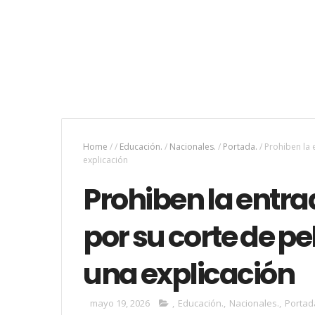
Home
/
/
Educación.
/
Nacionales.
/
Portada.
/
Prohiben la 
explicación
Prohiben la entra
por su corte de p
una explicación
mayo 19, 2026
,
Educación.
,
Nacionales.
,
Portad