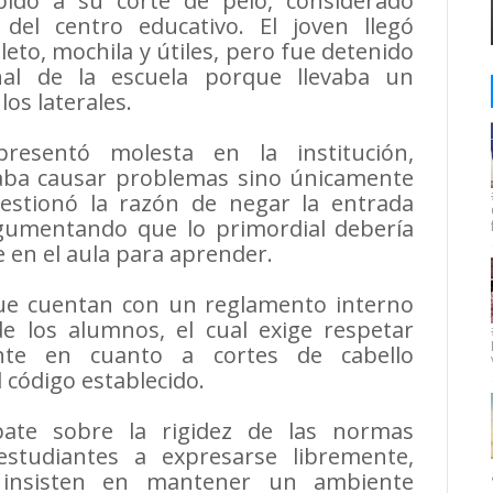
bido a su corte de pelo, considerado
del centro educativo. El joven llegó
o, mochila y útiles, pero fue detenido
nal de la escuela porque llevaba un
os laterales.
resentó molesta en la institución,
aba causar problemas sino únicamente
uestionó la razón de negar la entrada
argumentando que lo primordial debería
e en el aula para aprender.
 que cuentan con un reglamento interno
e los alumnos, el cual exige respetar
ente en cuanto a cortes de cabello
 código establecido.
bate sobre la rigidez de las normas
estudiantes a expresarse libremente,
s insisten en mantener un ambiente