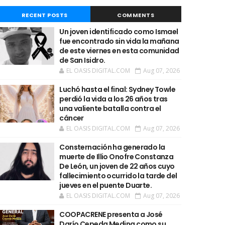
RECENT POSTS
COMMENTS
Un joven identificado como Ismael
fue encontrado sin vida la mañana
de este viernes en esta comunidad
de San Isidro.
EL OASIS DIGITAL.COM
Aug 07, 2026
Luchó hasta el final: Sydney Towle
perdió la vida a los 26 años tras
una valiente batalla contra el
cáncer
EL OASIS DIGITAL.COM
Aug 07, 2026
Consternación ha generado la
muerte de Illio Onofre Constanza
De León, un joven de 22 años cuyo
fallecimiento ocurrido la tarde del
jueves en el puente Duarte.
EL OASIS DIGITAL.COM
Aug 07, 2026
COOPACRENE presenta a José
Darío Cepeda Medina como su