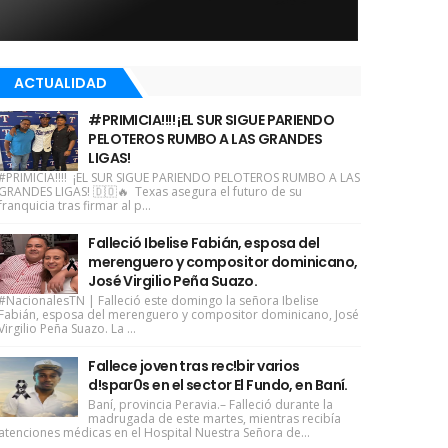
ACTUALIDAD
#PRIMICIA!!!! ¡EL SUR SIGUE PARIENDO
PELOTEROS RUMBO A LAS GRANDES
LIGAS!
#PRIMICIA!!!! ¡EL SUR SIGUE PARIENDO PELOTEROS RUMBO A LAS
GRANDES LIGAS! 🇩🇴🔥 Texas asegura el futuro de su
franquicia tras firmar al p...
Falleció Ibelise Fabián, esposa del
merenguero y compositor dominicano,
José Virgilio Peña Suazo.
#NacionalesTN | Falleció este domingo la señora Ibelise
Fabián, esposa del merenguero y compositor dominicano, José
Virgilio Peña Suazo. La ...
Fallece joven tras rec!bir varios
d!spar0s en el sector El Fundo, en Baní.
Baní, provincia Peravia.– Falleció durante la
madrugada de este martes, mientras recibía
atenciones médicas en el Hospital Nuestra Señora de...