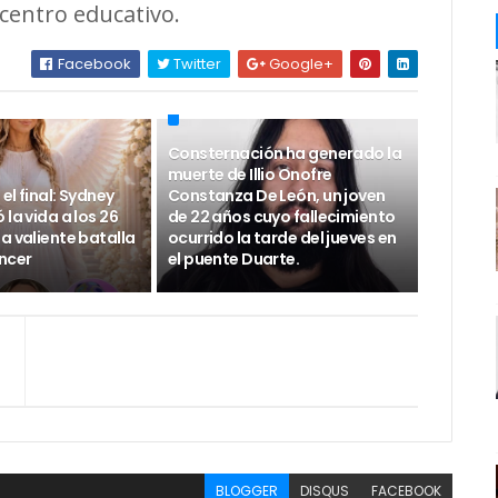
centro educativo.
Facebook
Twitter
Google+
Consternación ha generado la
muerte de Illio Onofre
el final: Sydney
Constanza De León, un joven
 la vida a los 26
de 22 años cuyo fallecimiento
a valiente batalla
ocurrido la tarde del jueves en
áncer
el puente Duarte.
BLOGGER
DISQUS
FACEBOOK