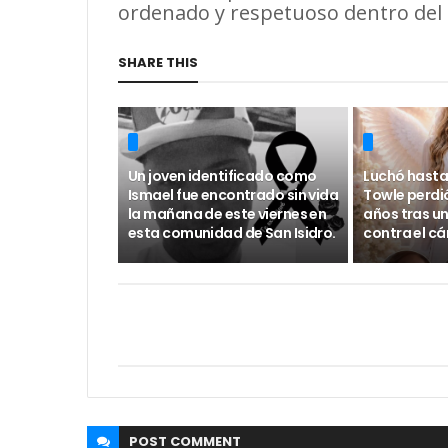
ordenado y respetuoso dentro del 
SHARE THIS
Un joven identificado como
Luchó hasta 
Ismael fue encontrado sin vida
Towle perdió
la mañana de este viernes en
años tras un
esta comunidad de San Isidro.
contra el c
POST
COMMENT