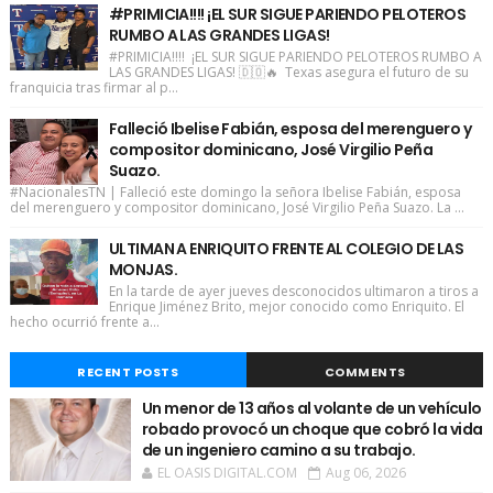
#PRIMICIA!!!! ¡EL SUR SIGUE PARIENDO PELOTEROS
RUMBO A LAS GRANDES LIGAS!
#PRIMICIA!!!! ¡EL SUR SIGUE PARIENDO PELOTEROS RUMBO A
LAS GRANDES LIGAS! 🇩🇴🔥 Texas asegura el futuro de su
franquicia tras firmar al p...
Falleció Ibelise Fabián, esposa del merenguero y
compositor dominicano, José Virgilio Peña
Suazo.
#NacionalesTN | Falleció este domingo la señora Ibelise Fabián, esposa
del merenguero y compositor dominicano, José Virgilio Peña Suazo. La ...
ULTIMAN A ENRIQUITO FRENTE AL COLEGIO DE LAS
MONJAS.
En la tarde de ayer jueves desconocidos ultimaron a tiros a
Enrique Jiménez Brito, mejor conocido como Enriquito. El
hecho ocurrió frente a...
RECENT POSTS
COMMENTS
Un menor de 13 años al volante de un vehículo
robado provocó un choque que cobró la vida
de un ingeniero camino a su trabajo.
EL OASIS DIGITAL.COM
Aug 06, 2026