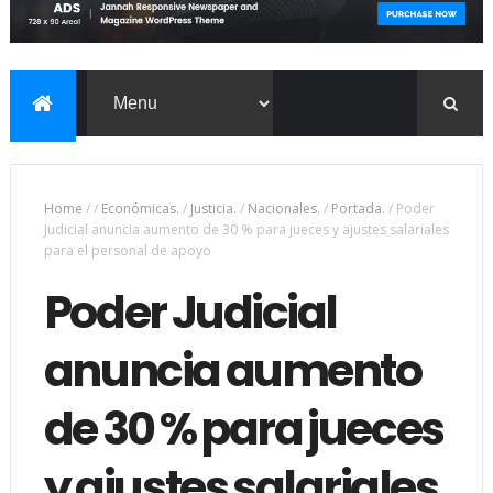
Home
/
/
Económicas.
/
Justicia.
/
Nacionales.
/
Portada.
/
Poder
Judicial anuncia aumento de 30 % para jueces y ajustes salariales
para el personal de apoyo
Poder Judicial
anuncia aumento
de 30 % para jueces
y ajustes salariales