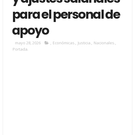
para el personal de
apoyo
mayo 28, 2026
,
Económicas.
,
Justicia.
,
Nacionales.
,
Portada.