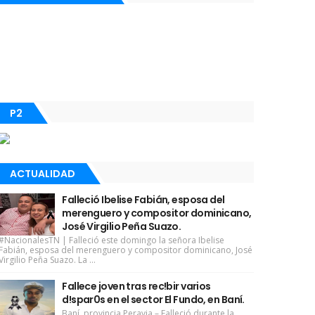
P2
ACTUALIDAD
Falleció Ibelise Fabián, esposa del
merenguero y compositor dominicano,
José Virgilio Peña Suazo.
#NacionalesTN | Falleció este domingo la señora Ibelise
Fabián, esposa del merenguero y compositor dominicano, José
Virgilio Peña Suazo. La ...
Fallece joven tras rec!bir varios
d!spar0s en el sector El Fundo, en Baní.
Baní, provincia Peravia.– Falleció durante la