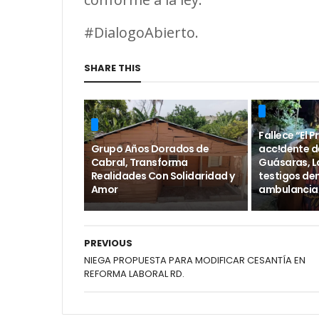
#DialogoAbierto.
SHARE THIS
Fallece “El P
Grupo Años Dorados de
acc!dente de
Cabral, Transforma
Guásaras, L
Realidades Con Solidaridad y
testigos de
Amor
ambulancia 
PREVIOUS
NIEGA PROPUESTA PARA MODIFICAR CESANTÍA EN
REFORMA LABORAL RD.