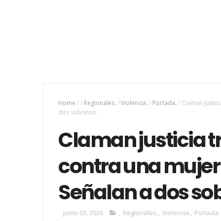
Home
/
/
Regionales.
/
Violencia.
/
Portada.
/
Claman justici
dos sobrinos.
Claman justicia t
contra una mujer 
Señalan a dos sob
junio 03, 2026
,
Regionales.
,
Violencia.
,
Portada.