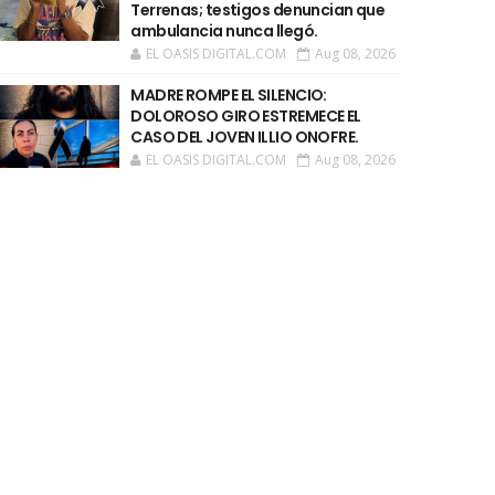
Terrenas; testigos denuncian que
ambulancia nunca llegó.
EL OASIS DIGITAL.COM
Aug 08, 2026
MADRE ROMPE EL SILENCIO:
DOLOROSO GIRO ESTREMECE EL
CASO DEL JOVEN ILLIO ONOFRE.
EL OASIS DIGITAL.COM
Aug 08, 2026