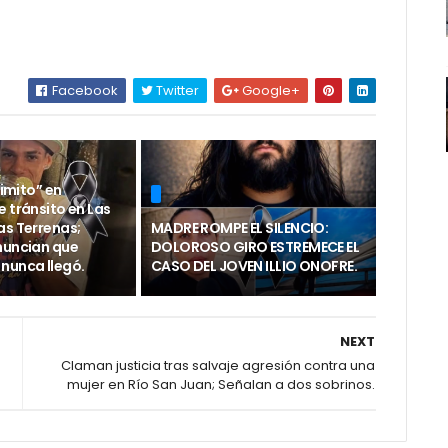
Facebook
Twitter
Google+
rimito” en
 tránsito en Las
as Terrenas;
MADRE ROMPE EL SILENCIO:
nuncian que
DOLOROSO GIRO ESTREMECE EL
nunca llegó.
CASO DEL JOVEN ILLIO ONOFRE.
NEXT
Claman justicia tras salvaje agresión contra una
mujer en Río San Juan; Señalan a dos sobrinos.