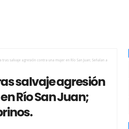
a tras salvaje agresión contra una mujer en Río San Juan; Señalan a
ras salvaje agresión
en Río San Juan;
rinos.