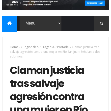
Home
/
/
Regionales.
/
Tragedia.
/
Portada.
/
Claman justicia tras
salvaje agresión contra una mujer en Río San Juan; Señalan a dos
sobrinos.
Claman justicia
tras salvaje
agresión contra
una mujer en Río