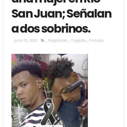
San Juan; Señalan
a dos sobrinos.
junio 03, 2026
,
Regionales.
,
Tragedia.
,
Portada.