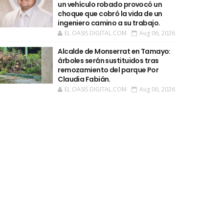
un vehículo robado provocó un
choque que cobró la vida de un
ingeniero camino a su trabajo.
EL OASIS DIGITAL.COM
Aug 06, 2026
Alcalde de Monserrat en Tamayo:
árboles serán sustituidos tras
remozamiento del parque Por
Claudia Fabián.
EL OASIS DIGITAL.COM
Aug 06, 2026