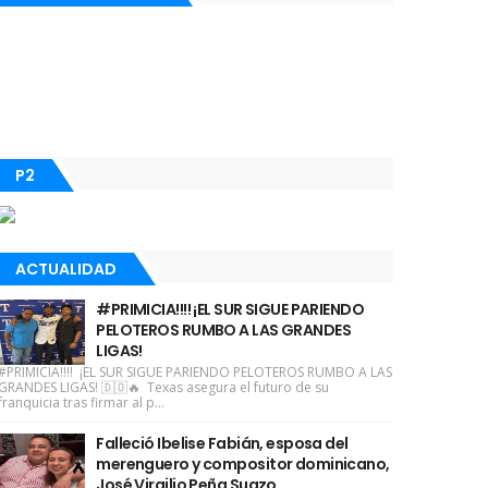
P2
ACTUALIDAD
#PRIMICIA!!!! ¡EL SUR SIGUE PARIENDO
PELOTEROS RUMBO A LAS GRANDES
LIGAS!
#PRIMICIA!!!! ¡EL SUR SIGUE PARIENDO PELOTEROS RUMBO A LAS
GRANDES LIGAS! 🇩🇴🔥 Texas asegura el futuro de su
franquicia tras firmar al p...
Falleció Ibelise Fabián, esposa del
merenguero y compositor dominicano,
José Virgilio Peña Suazo.