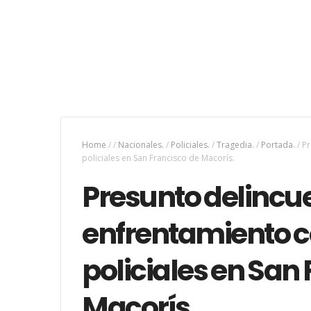
Home
/
/
Nacionales.
/
Policiales.
/
Tragedia.
/
Portada.
/
Pr
policiales en San Francisco de Macorís.
Presunto delincue
enfrentamiento 
policiales en San
Macorís.