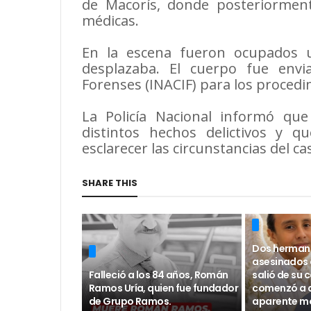
de Macorís, donde posteriormente
médicas.
En la escena fueron ocupados u
desplazaba. El cuerpo fue envia
Forenses (INACIF) para los proced
La Policía Nacional informó que
distintos hechos delictivos y q
esclarecer las circunstancias del ca
SHARE THIS
Dos herman
asesinados 
Falleció a los 84 años, Román
salió de su
Ramos Uría, quien fue fundador
comenzó a d
de Grupo Ramos.
aparente mo