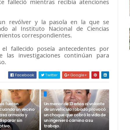
 falleció mientras recibía atenciones
n revólver y la pasola en la que se
do al Instituto Nacional de Ciencias
imientos correspondientes.
 el fallecido poseía antecedentes por
ue las investigaciones continúan para
so.
Facebook
Twitter
Google+
os fueron
Un menor de 13 años al volante
cuando un vecino
de un vehículo robado provocó
 casa armado y
un choque que cobró la vida de
isparar sin
un ingeniero camino a su
tivo.
trabajo.