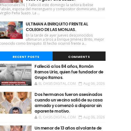
#NacionalesTN | Falleció este domingo la señora Ibelise
Fabián, esposa del merenguero y compositor dominicano, José
Virgilio Peña Suazo. La ...
ULTIMAN A ENRIQUITO FRENTE AL
COLEGIO DE LAS MONJAS.
En la tarde de ayer jueves desconocidos
ultimaron a tiros a Enrique Jiménez Brito, mejor
conocido como Enriquito. El hecho ocurrió frente a...
RECENT POSTS
COMMENTS
Falleció a los 84 años, Román
Ramos Uría, quien fue fundador de
Grupo Ramos.
EL OASIS DIGITAL.COM
Aug 06, 2026
Dos hermanos fueron asesinados
cuando un vecino salió de su casa
armado y comenzó a disparar sin
aparente motivo.
EL OASIS DIGITAL.COM
Aug 06, 2026
Un menor de 13 años al volante de