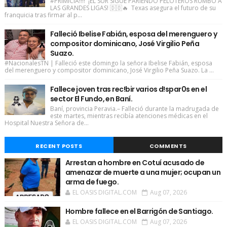
#PRIMICIA!!!! ¡EL SUR SIGUE PARIENDO PELOTEROS RUMBO A
LAS GRANDES LIGAS! 🇩🇴🔥 Texas asegura el futuro de su
franquicia tras firmar al p...
Falleció Ibelise Fabián, esposa del merenguero y
compositor dominicano, José Virgilio Peña
Suazo.
#NacionalesTN | Falleció este domingo la señora Ibelise Fabián, esposa
del merenguero y compositor dominicano, José Virgilio Peña Suazo. La ...
Fallece joven tras rec!bir varios d!spar0s en el
sector El Fundo, en Baní.
Baní, provincia Peravia.– Falleció durante la madrugada de
este martes, mientras recibía atenciones médicas en el
Hospital Nuestra Señora de...
RECENT POSTS
COMMENTS
Arrestan a hombre en Cotuí acusado de
amenazar de muerte a una mujer; ocupan un
arma de fuego.
EL OASIS DIGITAL.COM
Aug 07, 2026
Hombre fallece en el Barrigón de Santiago.
EL OASIS DIGITAL.COM
Aug 07, 2026