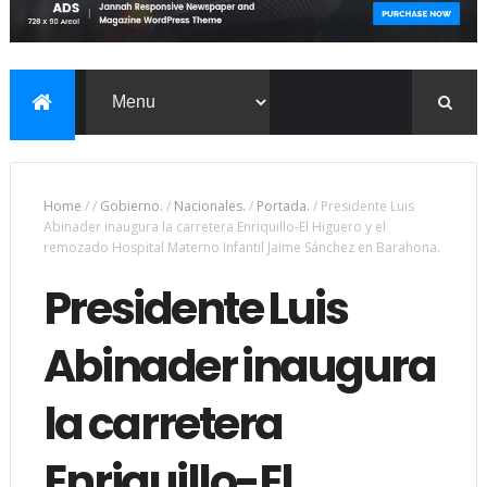
Home
/
/
Gobierno.
/
Nacionales.
/
Portada.
/
Presidente Luis
Abinader inaugura la carretera Enriquillo-El Higuero y el
remozado Hospital Materno Infantil Jaime Sánchez en Barahona.
Presidente Luis
Abinader inaugura
la carretera
Enriquillo-El