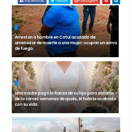
Facebook
Twitter
Google+
Arrestan a hombre en Cotuí acusado de
amenazar de muerte a una mujer; ocupan un arma
de fuego.
Una madre pagó la fianza de su hijo para sacarlo
de la cárcel; semanas después, él habría acabado
con su vida.