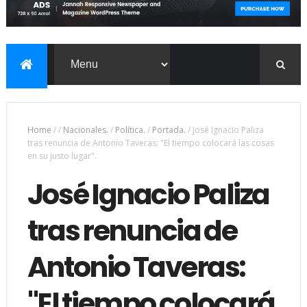
Home
/
/
Nacionales.
/
Política.
/
Portada.
/
José Ignacio Paliza
tras renuncia de Antonio Taveras: "El tiempo colocará las cosas
en su justo lugar".
José Ignacio Paliza
tras renuncia de
Antonio Taveras:
"El tiempo colocará