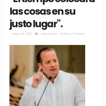
las cosas en su
justo lugar".
mayo 30, 2026
,
Nacionales.
,
Política.
,
Portada.