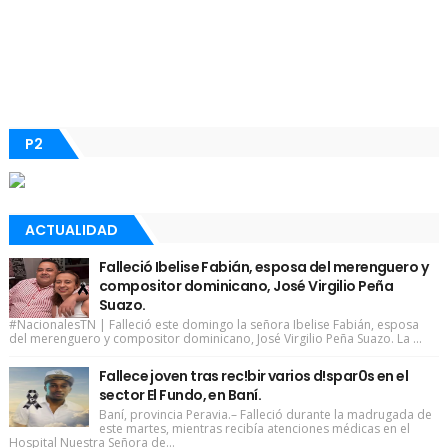
P2
ACTUALIDAD
Falleció Ibelise Fabián, esposa del merenguero y
compositor dominicano, José Virgilio Peña
Suazo.
#NacionalesTN | Falleció este domingo la señora Ibelise Fabián, esposa
del merenguero y compositor dominicano, José Virgilio Peña Suazo. La ...
Fallece joven tras rec!bir varios d!spar0s en el
sector El Fundo, en Baní.
Baní, provincia Peravia.– Falleció durante la madrugada de
este martes, mientras recibía atenciones médicas en el
Hospital Nuestra Señora de...