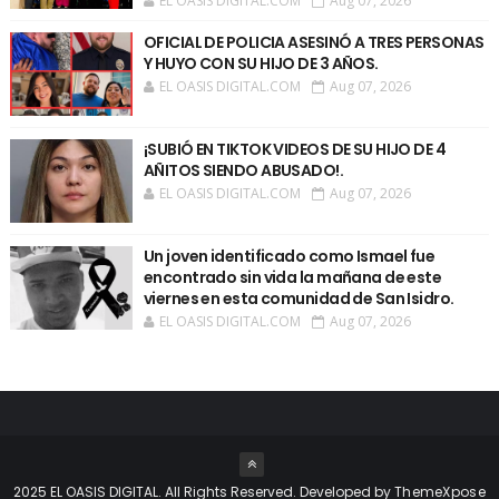
EL OASIS DIGITAL.COM
Aug 07, 2026
OFICIAL DE POLICIA ASESINÓ A TRES PERSONAS
Y HUYO CON SU HIJO DE 3 AÑOS.
EL OASIS DIGITAL.COM
Aug 07, 2026
¡SUBIÓ EN TIKTOK VIDEOS DE SU HIJO DE 4
AÑITOS SIENDO ABUSADO!.
EL OASIS DIGITAL.COM
Aug 07, 2026
Un joven identificado como Ismael fue
encontrado sin vida la mañana de este
viernes en esta comunidad de San Isidro.
EL OASIS DIGITAL.COM
Aug 07, 2026
2025 EL OASIS DIGITAL. All Rights Reserved. Developed by
ThemeXpose