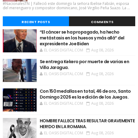
#NacionalesTN | Falleció este domingo la señora Ibelise Fabián, esposa
del merenguero y compositor dominicano, José Virgilio Peña Suazo. La ...
RECENT POSTS
COMMENTS
“El cáncer se ha propagado, ha hecho
metástasis en los huesos y más allá” del
expresidente Joe Biden
EL OASIS DIGITAL.COM
Aug 08, 2026
Se entrega Kekero por muerte de varias en
Villa Jaragua.
EL OASIS DIGITAL.COM
Aug 08, 2026
Con 150 medallas en total, 46 de oro, Santo
Domingo 2026 es la edición de los Juegos.
EL OASIS DIGITAL.COM
Aug 08, 2026
HOMBRE FALLECE TRAS RESULTAR GRAVEMENTE
HER!DO EN LA ROMANA.
EL OASIS DIGITAL.COM
Aug 08, 2026