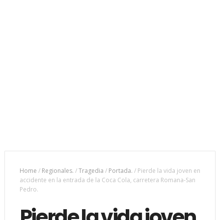
Home
/
Regionales.
/
Tragedia
/
Portada.
/
Pierde la vida joven en
accidente en la entrada de la Coca Cola, carretera Romana-San
Pedro.
Pierde la vida joven