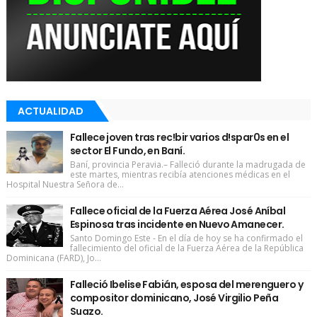
ACTUALIDAD
Fallece joven tras rec!bir varios d!spar0s en el
sector El Fundo, en Baní.
Baní, provincia Peravia.– Falleció durante la madrugada de
este martes, mientras recibía atenciones médicas en el
Hospital Nuestra Señora de...
Fallece oficial de la Fuerza Aérea José Aníbal
Espinosa tras incidente en Nuevo Amanecer.
Santo Domingo Este - En el día de hoy se ha confirmado el
fallecimiento del oficial de la Fuerza Aérea de la República
Dominicana (FARD), Jo...
Falleció Ibelise Fabián, esposa del merenguero y
compositor dominicano, José Virgilio Peña
Suazo.