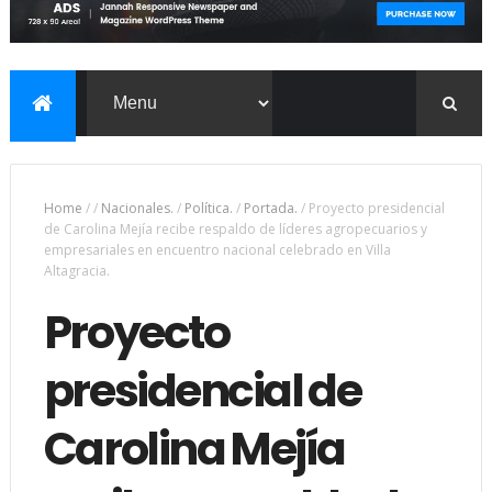
Home
/
/
Nacionales.
/
Política.
/
Portada.
/
Proyecto presidencial
de Carolina Mejía recibe respaldo de líderes agropecuarios y
empresariales en encuentro nacional celebrado en Villa
Altagracia.
Proyecto
presidencial de
Carolina Mejía