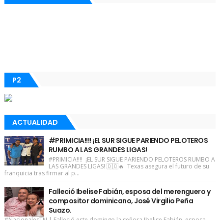
P2
ACTUALIDAD
#PRIMICIA!!!! ¡EL SUR SIGUE PARIENDO PELOTEROS
RUMBO A LAS GRANDES LIGAS!
#PRIMICIA!!!! ¡EL SUR SIGUE PARIENDO PELOTEROS RUMBO A
LAS GRANDES LIGAS! 🇩🇴🔥 Texas asegura el futuro de su
franquicia tras firmar al p...
Falleció Ibelise Fabián, esposa del merenguero y
compositor dominicano, José Virgilio Peña
Suazo.
#NacionalesTN | Falleció este domingo la señora Ibelise Fabián, esposa