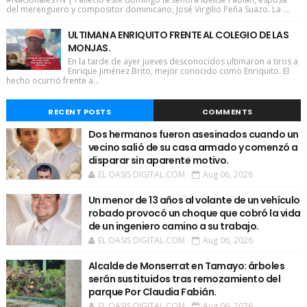
del merenguero y compositor dominicano, José Virgilio Peña Suazo. La ...
ULTIMAN A ENRIQUITO FRENTE AL COLEGIO DE LAS
MONJAS.
En la tarde de ayer jueves desconocidos ultimaron a tiros a
Enrique Jiménez Brito, mejor conocido como Enriquito. El
hecho ocurrió frente a...
RECENT POSTS
COMMENTS
Dos hermanos fueron asesinados cuando un
vecino salió de su casa armado y comenzó a
disparar sin aparente motivo.
EL OASIS DIGITAL.COM
Aug 06, 2026
Un menor de 13 años al volante de un vehículo
robado provocó un choque que cobró la vida
de un ingeniero camino a su trabajo.
EL OASIS DIGITAL.COM
Aug 06, 2026
Alcalde de Monserrat en Tamayo: árboles
serán sustituidos tras remozamiento del
parque Por Claudia Fabián.
EL OASIS DIGITAL.COM
Aug 06, 2026