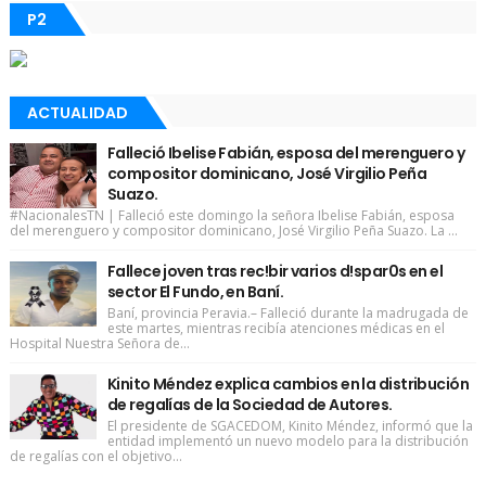
P2
ACTUALIDAD
Falleció Ibelise Fabián, esposa del merenguero y
compositor dominicano, José Virgilio Peña
Suazo.
#NacionalesTN | Falleció este domingo la señora Ibelise Fabián, esposa
del merenguero y compositor dominicano, José Virgilio Peña Suazo. La ...
Fallece joven tras rec!bir varios d!spar0s en el
sector El Fundo, en Baní.
Baní, provincia Peravia.– Falleció durante la madrugada de
este martes, mientras recibía atenciones médicas en el
Hospital Nuestra Señora de...
Kinito Méndez explica cambios en la distribución
de regalías de la Sociedad de Autores.
El presidente de SGACEDOM, Kinito Méndez, informó que la
entidad implementó un nuevo modelo para la distribución
de regalías con el objetivo...