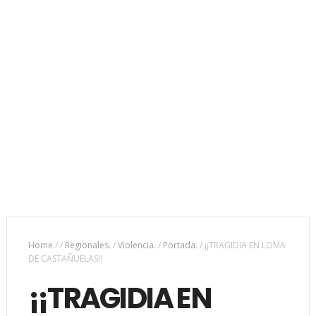
Home
/
/
Regionales.
/
Violencia.
/
Portada.
/
¡¡TRAGIDIA EN LOMA
DE CASTAÑUELAS!!
¡¡TRAGIDIA EN