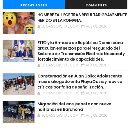
RECENT POSTS
COMMENTS
HOMBRE FALLECE TRAS RESULTAR GRAVEMENTE
HERIDO EN LA ROMANA.
EL OASIS DIGITAL.COM
Aug 08, 2026
ETED y la Armada de República Dominicana
articulan esfuerzos para el resguardo del
Sistema de Transmisión Eléctrica Nacional y
fortalecimiento de capacidades.
EL OASIS DIGITAL.COM
Aug 08, 2026
Consternación en Juan Dolio: Adolescente
muere ahogado en la Playa Oasis y reaviva
críticas por falta de señalización.
EL OASIS DIGITAL.COM
Aug 08, 2026
Migración detiene jeepeta con nueve
haitianos en Barahona
EL OASIS DIGITAL.COM
Aug 08, 2026