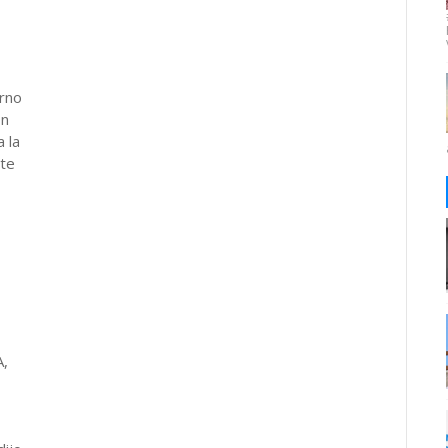
rno
ón
 la
te
o
A,