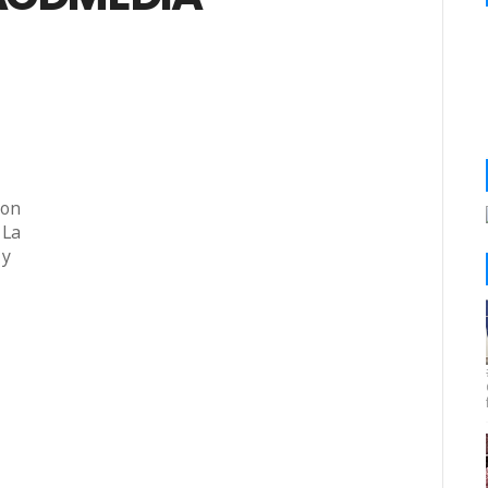
con
 La
 y