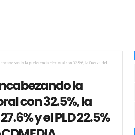
 encabezando la preferencia electoral con 32.5%, la Fuerza del
encabezando la
ral con 32.5%, la
27.6% y el PLD 22.5%
 ACDMEDIA