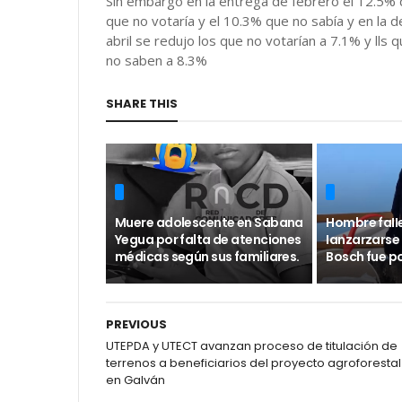
Sin embargo en la entrega de febrero el 12.5% 
que no votaría y el 10.3% que no sabía y en la d
abril se redujo los que no votarían a 7.1% y lls 
no saben a 8.3%
SHARE THIS
Muere adolescente en Sabana
Hombre faII
Yegua por falta de atenciones
Ianzarzarse
médicas según sus familiares.
Bosch fue po
PREVIOUS
UTEPDA y UTECT avanzan proceso de titulación de
terrenos a beneficiarios del proyecto agroforestal
en Galván