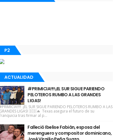
P2
ACTUALIDAD
#PRIMICIA!!!! ¡EL SUR SIGUE PARIENDO
PELOTEROS RUMBO A LAS GRANDES
LIGAS!
#PRIMICIA!!!! ¡EL SUR SIGUE PARIENDO PELOTEROS RUMBO A LAS
GRANDES LIGAS! 🇩🇴🔥 Texas asegura el futuro de su
franquicia tras firmar al p...
Falleció Ibelise Fabián, esposa del
merenguero y compositor dominicano,
José Virgilio Peña Suazo.