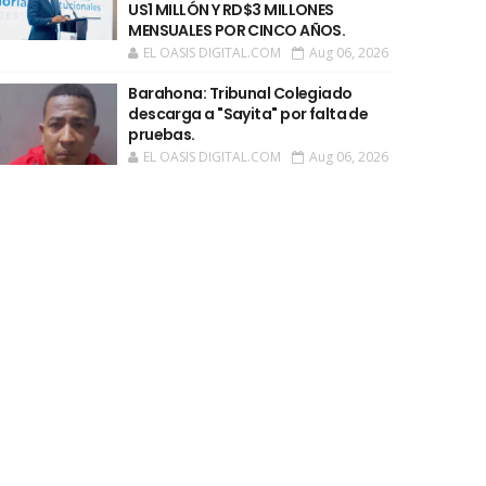
US1 MILLÓN Y RD$3 MILLONES
MENSUALES POR CINCO AÑOS.
EL OASIS DIGITAL.COM
Aug 06, 2026
Barahona: Tribunal Colegiado
descarga a "Sayita" por falta de
pruebas.
EL OASIS DIGITAL.COM
Aug 06, 2026