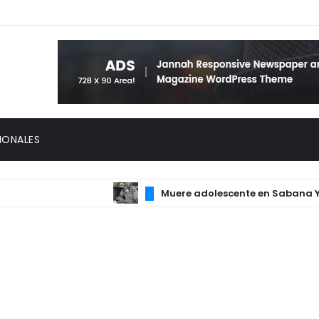
IONALES
Muere adolescente en Sabana Yegua 