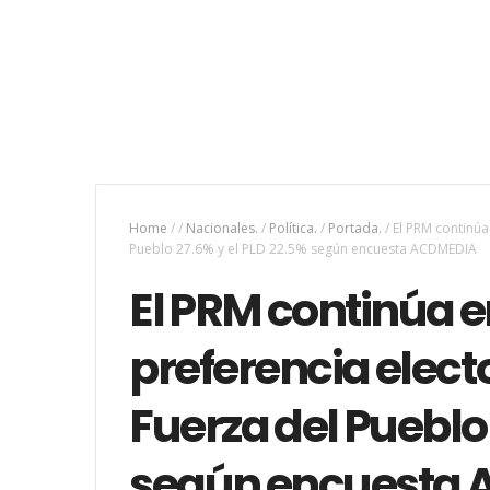
Home
/
/
Nacionales.
/
Política.
/
Portada.
/
El PRM continúa
Pueblo 27.6% y el PLD 22.5% según encuesta ACDMEDIA
El PRM continúa 
preferencia electo
Fuerza del Pueblo 
según encuesta