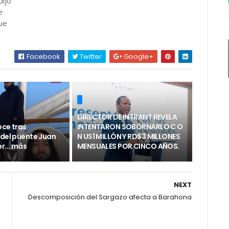
dijo
e
que
Facebook
Twitter
Google+
DIRECTOR DE INTRANT REVELA
ece tras
INTENTARON SOBORNARLO C O
 del puente Juan
N US1 MILLÓN Y RD$3 MILLONES
r... más
MENSUALES POR CINCO AÑOS.
NEXT
Descomposición del Sargazo afecta a Barahona