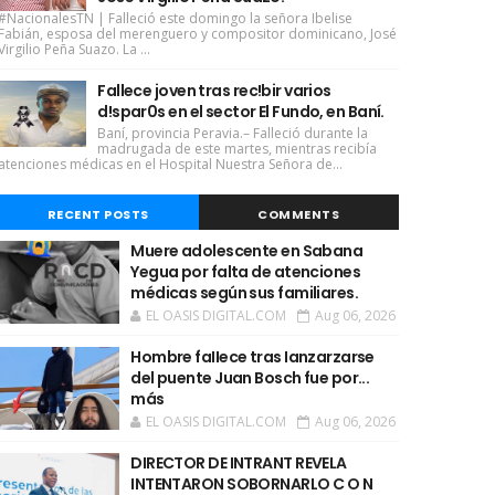
#NacionalesTN | Falleció este domingo la señora Ibelise
Fabián, esposa del merenguero y compositor dominicano, José
Virgilio Peña Suazo. La ...
Fallece joven tras rec!bir varios
d!spar0s en el sector El Fundo, en Baní.
Baní, provincia Peravia.– Falleció durante la
madrugada de este martes, mientras recibía
atenciones médicas en el Hospital Nuestra Señora de...
RECENT POSTS
COMMENTS
Muere adolescente en Sabana
Yegua por falta de atenciones
médicas según sus familiares.
EL OASIS DIGITAL.COM
Aug 06, 2026
Hombre faIIece tras Ianzarzarse
del puente Juan Bosch fue por...
más
EL OASIS DIGITAL.COM
Aug 06, 2026
DIRECTOR DE INTRANT REVELA
INTENTARON SOBORNARLO C O N