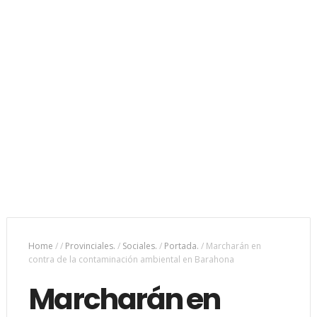
Home
/
/
Provinciales.
/
Sociales.
/
Portada.
/
Marcharán en
contra de la contaminación ambiental en Barahona
Marcharán en