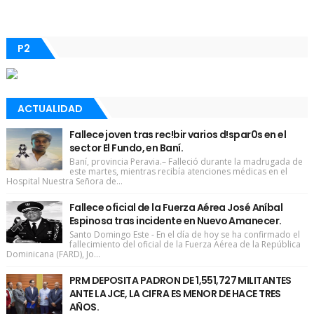
P2
ACTUALIDAD
Fallece joven tras rec!bir varios d!spar0s en el
sector El Fundo, en Baní.
Baní, provincia Peravia.– Falleció durante la madrugada de
este martes, mientras recibía atenciones médicas en el
Hospital Nuestra Señora de...
Fallece oficial de la Fuerza Aérea José Aníbal
Espinosa tras incidente en Nuevo Amanecer.
Santo Domingo Este - En el día de hoy se ha confirmado el
fallecimiento del oficial de la Fuerza Aérea de la República
Dominicana (FARD), Jo...
PRM DEPOSITA PADRON DE 1,551,727 MILITANTES
ANTE LA JCE, LA CIFRA ES MENOR DE HACE TRES
AÑOS.