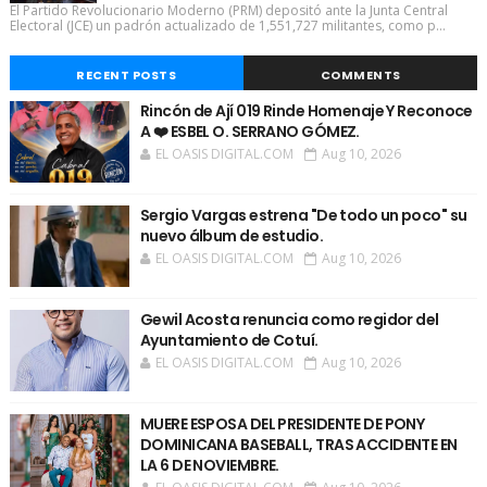
El Partido Revolucionario Moderno (PRM) depositó ante la Junta Central
Electoral (JCE) un padrón actualizado de 1,551,727 militantes, como p...
RECENT POSTS
COMMENTS
Rincón de Ají 019 Rinde Homenaje Y Reconoce
A ❤️ ESBEL O. SERRANO GÓMEZ.
EL OASIS DIGITAL.COM
Aug 10, 2026
Sergio Vargas estrena "De todo un poco" su
nuevo álbum de estudio.
EL OASIS DIGITAL.COM
Aug 10, 2026
Gewil Acosta renuncia como regidor del
Ayuntamiento de Cotuí.
EL OASIS DIGITAL.COM
Aug 10, 2026
MUERE ESPOSA DEL PRESIDENTE DE PONY
DOMINICANA BASEBALL, TRAS ACCIDENTE EN
LA 6 DE NOVIEMBRE.